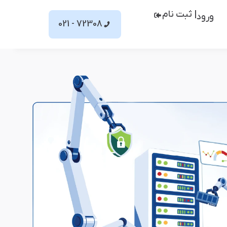
| ثبت نام
ورود
72308 - 021