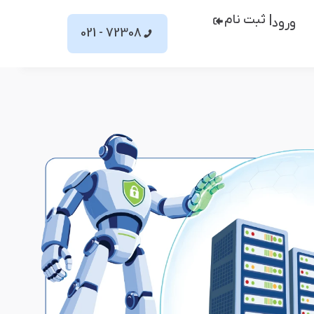
| ثبت نام
ورود
72308 - 021