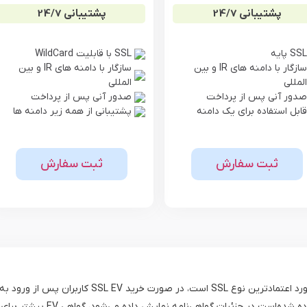
پشتیبانی 24/7
پشتیبانی 24/7
SSL پایه
SSL با قابلیت WildCard
سازگار با دامنه های IR و بین
سازگار با دامنه های IR و بین
المللی
المللی
صدور آنی پس از پرداخت
صدور آنی پس از پرداخت
قابل استفاده برای یک دامنه
پشتیبانی از همه زیر دامنه ها
ثبت سفارش
ثبت سفارش
گواهی اس اس ال EV یا گواهی اعتبارسنجی گسترده کامل‌
برای تایید صلاحیت در اختیار شر