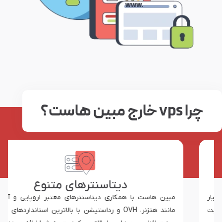
چرا vps خارج مبین هاست؟
دیتاسنترهای متنوع
مبین هاست با همکاری دیتاسنترهای معتبر اروپایی و آمریکایی
مانند هتزنر، OVH و رداستیشن با بالاترین استانداردهای شبکه و