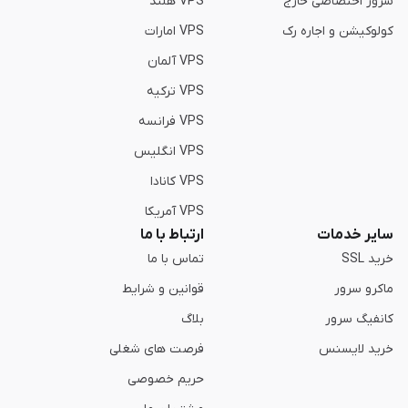
سرور اختصاصی خارج
VPS هلند
کولوکیشن و اجاره رک
VPS امارات
VPS آلمان
VPS ترکیه
VPS فرانسه
VPS انگلیس
VPS کانادا
VPS آمریکا
سایر خدمات
ارتباط با ما
خرید SSL
تماس با ما
ماکرو سرور
قوانین و شرایط
کانفیگ سرور
بلاگ
خرید لایسنس
فرصت های شغلی
حریم خصوصی