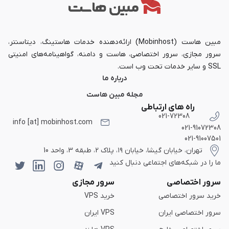
مبین هاست (Mobinhost) ارائه‌دهنده خدمات هاستینگ، دیتاسنتر،
سرور مجازی، سرور اختصاصی، هاست و دامنه، گواهینامه‌های امنیتی
SSL و سایر خدمات تحت وب است.
درباره ما
مجله مبین هاست
راه های ارتباطی
021-72308
info [at] mobinhost.com
021-91072308
021-91007501
تهران، خیابان گیشا، خیابان ۱۹، پلاک 2، طبقه 3، واحد 10
ما را در شبکه‌های اجتماعی دنبال کنید
سرور اختصاصی
سرور مجازی
خرید سرور اختصاصی
خرید VPS
سرور اختصاصی ایران
VPS ایران