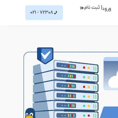
| ثبت نام
ورود
72308 - 021