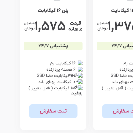
پلن 16 گیگابایت
1,575
1,3
قیمت
میلیون
میلیون
تومان
تومان
ماهانه
نی 24/7
پشتیبانی 24/7
16 گیگابایت رم
6 هسته پردازنده
100 گیگابایت فضا SSD
10 گیگابیت پهنای باند
100 گیگابایت ( قابل تغییر )
 سفارش
ثبت سفارش