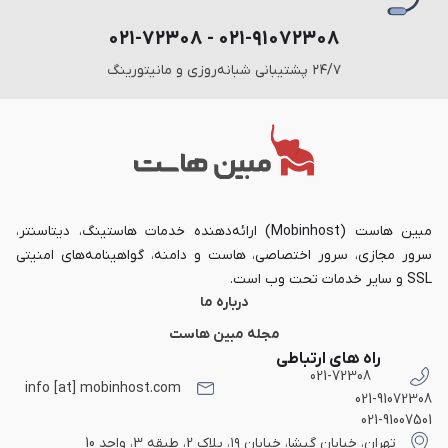
۰۲۱-۹۱۰۷۲۳۰۸ - ۰۲۱-۷۲۳۰۸
۲۴/۷ پشتیبانی شبانه‌روزی و مانیتورینگ
مبین هاست (Mobinhost) ارائه‌دهنده خدمات هاستینگ، دیتاسنتر،
سرور مجازی، سرور اختصاصی، هاست و دامنه، گواهینامه‌های امنیتی
SSL و سایر خدمات تحت وب است.
درباره ما
مجله مبین هاست
راه های ارتباطی
021-72308
info [at] mobinhost.com
021-91072308
021-91007501
تهران، خیابان گیشا، خیابان ۱۹، پلاک 2، طبقه 3، واحد 10