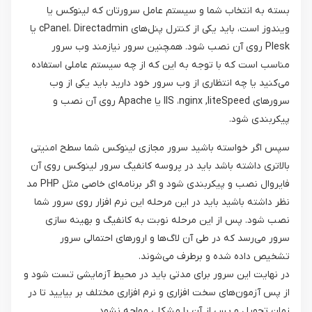
بسته به انتخاب شما و سیستم عامل سرورتان که لینوکس یا
ویندوز است، باید یکی از کنترل پنل‌های cPanel، Directadmin یا
Plesk روی آن نصب شود. همچنین سرور نیازمند وب سرور
مناسب است که با توجه به این که از چه سیستم عاملی استفاده
می‌کنید یا چه انتظاری از وب سرور خود دارید باید یکی از وب
سرورهای IIS ،nginx ,liteSpeed یا Apache روی آن نصب و
پیکربندی شود.
سپس اگر خواسته باشید سرور مجازی لینوکس شما سطح امنیتی
بالاتری داشته باشد باید در پروسه کانفیگ سرور لینوکس روی آن
فایروال نصب و پیکربندی شود و اگر برنامه‌ای خاصی مثل PHP مد
نظر داشته باشید باید در این مرحله این نرم افزار روی سرور شما
نصب شود. پس از این مرحله نوبت به کانفیگ و بهینه سازی
سرور می‌رسد که در طی آن لاگ‌ها و ارورهای احتمالی سرور
تشخیص داده شده و برطرف می‌شوند.
در نهایت این سرور برای مدتی باید در محیط آزمایشی تست شود و
از پس آزمون‌های سخت افزاری و نرم افزاری مختلف بر بیایید تا در
زمان تحویل و پس از آن با مشکلی مواجه نشود.