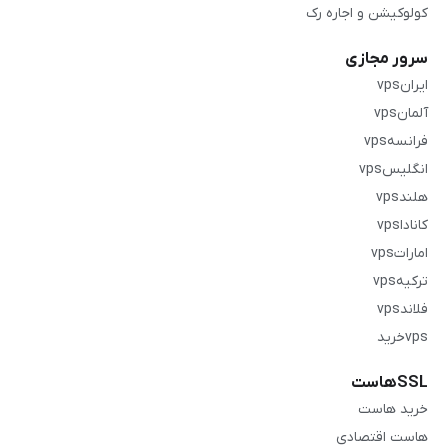
کولوکیشن و اجاره رک
سرور مجازی
ایرانvps
آلمانvps
فرانسهvps
انگلیسvps
هلندvps
کاناداvps
اماراتvps
ترکیهvps
فلاندvps
vpsخرید
SSLهاست
خرید هاست
هاست اقتصادی