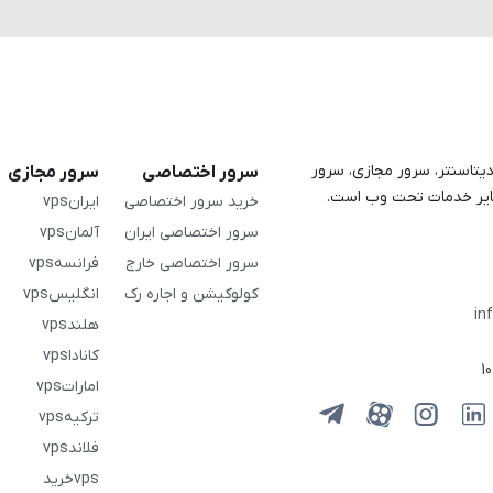
هاستینگ، دیتاسنتر، سرور مجازی، سرور
سرور اختصاصی
سرور مجازی
خرید سرور اختصاصی
ایرانvps
سرور اختصاصی ایران
آلمانvps
سرور اختصاصی خارج
فرانسهvps
کولوکیشن و اجاره رک
انگلیسvps
in
هلندvps
کاناداvps
اماراتvps
ترکیهvps
فلاندvps
vpsخرید