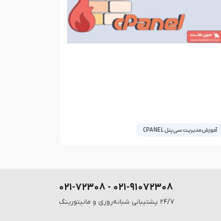
آموزش مدیریت سی پنل CPANEL
نفیگ فایروال CSF سی پنل
همانطور که می‌دانید فایروال csf بهترین Firewall رایگان
ست که روی سی پنل ارائه شده است. مبین هاست
۰۲۱-۹۱۰۷۲۳۰۸ - ۰۲۱-۷۲۳۰۸
رور مجازی و سرور اختصاصی خود را
 2017
2 دیدگاه
۲۴/۷ پشتیبانی شبانه‌روزی و مانیتورینگ