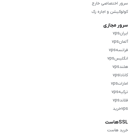
سرور اختصاصی خارج
کولوکیشن و اجاره رک
سرور مجازی
ایرانvps
آلمانvps
فرانسهvps
انگلیسvps
هلندvps
کاناداvps
اماراتvps
ترکیهvps
فلاندvps
vpsخرید
SSLهاست
خرید هاست