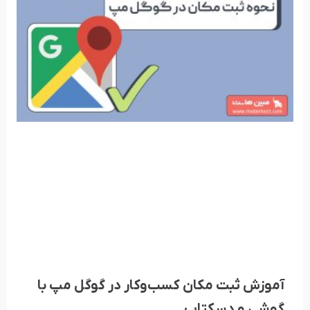
آموزش ثبت مکان کسب­‌و­کار در گوگل مپ با
گوشی و دسکتاپ