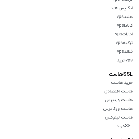
انگلیسvps
هلندvps
کاناداvps
اماراتvps
ترکیهvps
فلاندvps
vpsخرید
SSLهاست
خرید هاست
هاست اقتصادی
هاست وردپرس
هاست ووکامرس
هاست لینوکس
SSLخرید