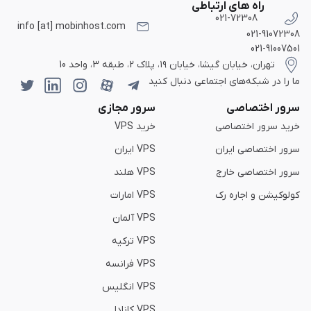
راه های ارتباطی
021-72308
info [at] mobinhost.com
021-91072308
021-91007501
تهران، خیابان گیشا، خیابان ۱۹، پلاک 2، طبقه 3، واحد 10
ما را در شبکه‌های اجتماعی دنبال کنید
سرور اختصاصی
سرور مجازی
خرید سرور اختصاصی
خرید VPS
سرور اختصاصی ایران
VPS ایران
سرور اختصاصی خارج
VPS هلند
کولوکیشن و اجاره رک
VPS امارات
VPS آلمان
VPS ترکیه
VPS فرانسه
VPS انگلیس
VPS کانادا