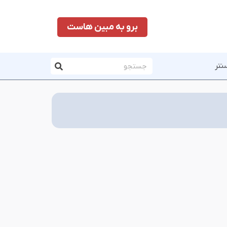
برو به مبین هاست
نتر