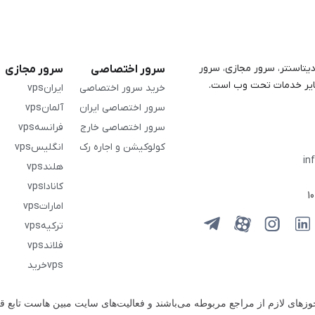
هاستینگ، دیتاسنتر، سرور مجازی، سرور
سرور اختصاصی
سرور مجازی
خرید سرور اختصاصی
ایرانvps
سرور اختصاصی ایران
آلمانvps
سرور اختصاصی خارج
فرانسهvps
کولوکیشن و اجاره رک
انگلیسvps
in
هلندvps
کاناداvps
اماراتvps
ترکیهvps
فلاندvps
vpsخرید
جوزهای لازم از مراجع مربوطه می‌باشند و فعالیت‌های سایت مبین هاست تابع 