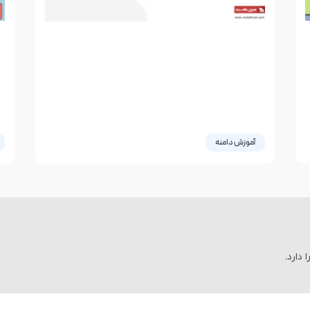
آموزش دامنه
معرفی دامنه org و قوانین ثبت و نقل
ا
و انتقال آن!
ا
هر کسب‌و‌کار برای راه اندازی سایت خود به یک دامنه
نیاز دارد. منظور از دامنه، نام و آدرسی است که سایت
ا
ما توسط آن شناخته
05 نوامبر 2022
2 دیدگاه
دارد.
یک
28 اکتبر