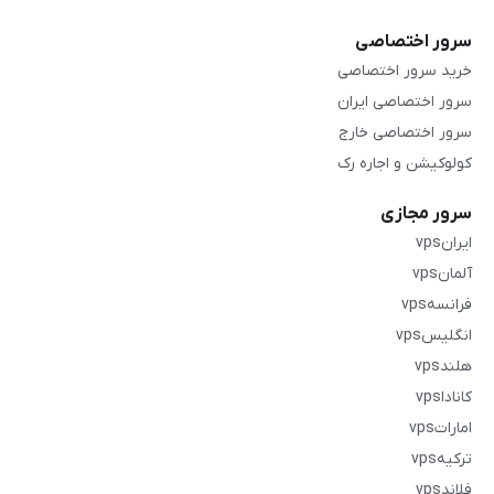
سرور اختصاصی
خرید سرور اختصاصی
سرور اختصاصی ایران
سرور اختصاصی خارج
کولوکیشن و اجاره رک
سرور مجازی
ایرانvps
آلمانvps
فرانسهvps
انگلیسvps
هلندvps
کاناداvps
اماراتvps
ترکیهvps
فلاندvps