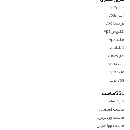
ایرانvps
آلمانvps
فرانسهvps
انگلیسvps
هلندvps
کاناداvps
اماراتvps
ترکیهvps
فلاندvps
vpsخرید
SSLهاست
خرید هاست
هاست اقتصادی
هاست وردپرس
هاست ووکامرس