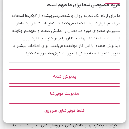
دامنه من ir است؛ آیا سایت من در شرایط اینترنت ملی قابل
حریم خصوصی شما برای ما مهم است
انتقال است؟
ما برای ارائه یک تجربه روان و شخصی‌سازی‌شده از کوکی‌ها استفاده
می‌کنیم. کوکی‌ها به ما کمک می‌کنند تا تنظیمات شما را به خاطر
آیا امکان از دست رفتن اطلاعات وجود دارد؟
بسپاریم، محتوای مورد علاقه‌تان را نمایش دهیم و بفهمیم چگونه
از سایت ما استفاده می‌کنید تا آن را بهتر کنیم. با کلیک روی
با توجه به اینکه سایت من برای گوگل در دسترس نبوده، آیا
سئوی سایت آسیب دیده است؟
«پذیرش همه»، با این کار موافقت می‌کنید. برای اطلاعات بیشتر یا
تغییر تنظیمات، به بخش «مدیریت کوکی‌ها» مراجعه کنید
آیا امکان برگشت به حالت قبلی وجود دارد؟
پذیرش همه
برخی از برند هایی که به ما اعتماد کرده‌اند
مدیریت کوکی‌ها
فقط کوکی‌های ضروری
دانشگاه یزد
ست به
پاسخگویی سریع، پشتیبانی فنی عالی، کیفیت عالی سروره