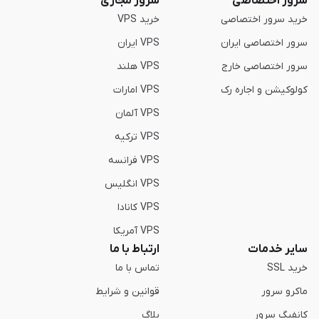
سرور اختصاصی
سرور مجازی
خرید سرور اختصاصی
خرید VPS
سرور اختصاصی ایران
VPS ایران
سرور اختصاصی خارج
VPS هلند
کولوکیشن و اجاره رک
VPS امارات
VPS آلمان
VPS ترکیه
VPS فرانسه
VPS انگلیس
VPS کانادا
VPS آمریکا
سایر خدمات
ارتباط با ما
خرید SSL
تماس با ما
ماکرو سرور
قوانین و شرایط
کانفیگ سرور
بلاگ