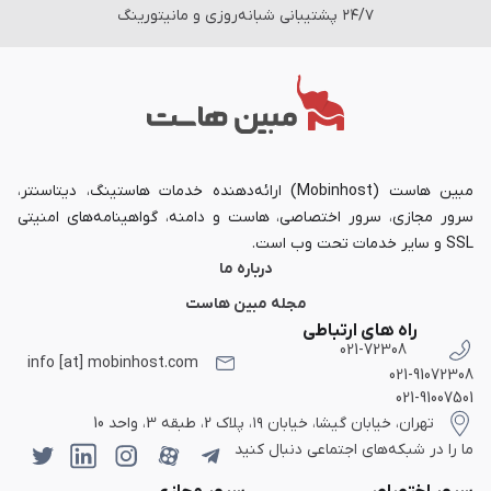
۲۴/۷ پشتیبانی شبانه‌روزی و مانیتورینگ
مبین هاست (Mobinhost) ارائه‌دهنده خدمات هاستینگ، دیتاسنتر،
سرور مجازی، سرور اختصاصی، هاست و دامنه، گواهینامه‌های امنیتی
SSL و سایر خدمات تحت وب است.
درباره ما
مجله مبین هاست
راه های ارتباطی
021-72308
info [at] mobinhost.com
021-91072308
021-91007501
تهران، خیابان گیشا، خیابان ۱۹، پلاک 2، طبقه 3، واحد 10
ما را در شبکه‌های اجتماعی دنبال کنید