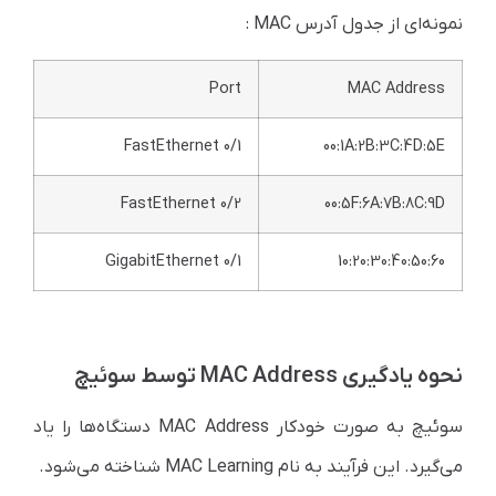
نمونه‌ای از جدول آدرس MAC :
Port
MAC Address
FastEthernet 0/1
00:1A:2B:3C:4D:5E
FastEthernet 0/2
00:5F:6A:7B:8C:9D
GigabitEthernet 0/1
10:20:30:40:50:60
نحوه یادگیری MAC Address توسط سوئیچ
سوئیچ به صورت خودکار MAC Address دستگاه‌ها را یاد
می‌گیرد. این فرآیند به نام MAC Learning شناخته می‌شود.