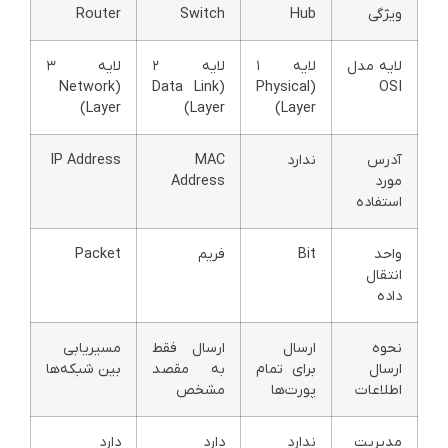
ویژگی
Hub
Switch
Router
لایه مدل
لایه ۱
لایه ۲
لایه ۳
(Network
(Data Link
(Physical
OSI
Layer)
Layer)
Layer)
آدرس
ندارد
MAC
IP Address
مورد
Address
استفاده
واحد
Bit
فریم
Packet
انتقال
داده
نحوه
ارسال
ارسال فقط
مسیریابی
ارسال
برای تمام
به مقصد
بین شبکه‌ها
اطلاعات
پورت‌ها
مشخص
مدیریت
ندارد
دارد
دارد