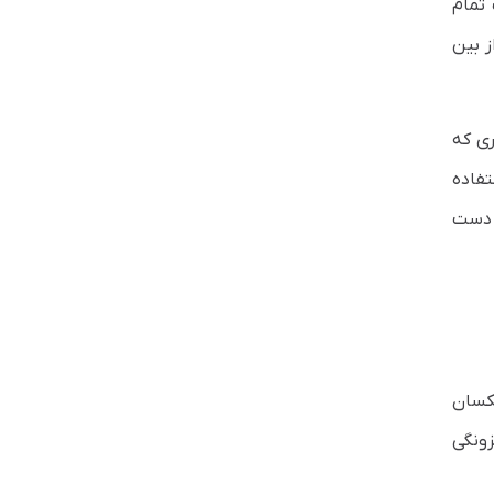
تمام
ث از بین
 دیگری که
تفاده
سالانه از دست
 شما یک جفت دیسک یکسان
 در درجه اول برای افزونگی