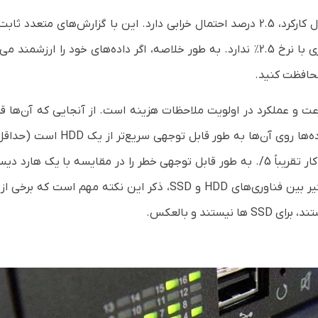
به طور معمول، یک هارد دیسک مکانیکی در هر سال کارکرد، 2.5 درصد احتمال خرابی دارد. این با گزارش‌های متعد
است و هیچ سازنده یا مدل خاصی تفاوت چشمگیری با نرخ 2.5٪ ندارد. به طور خلاصه، اگر داده‌های خود را ارزشمند
 محافظت کنید.
سرعت و عملکرد در اولویت ملاحظات هزینه است. از آنجایی که آن‌ها 
برابر سریع‌تر). میزان خرابی SSDها در طول هر سال کار تقریباً 5/. به طور قابل توجهی خطر را در مقایسه با یک ها
حال چرخش کاهش می‌دهد. به دلیل تفاوت چشمگیر بین فناوری‌های HDD و SSD، ذکر این نکته مهم است که