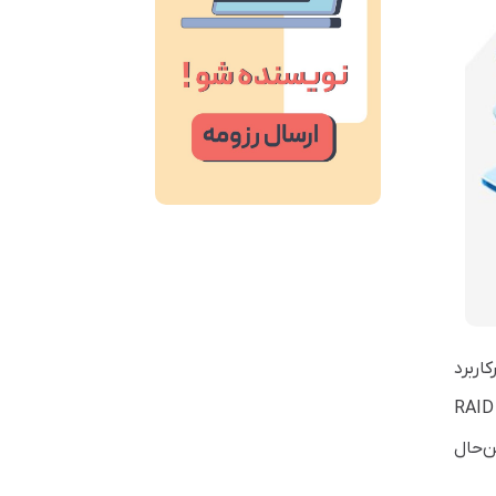
حالی‌که RAID یک فناوری پرکاربرد
است، نحوه پیاده‌سازی آن با ظهور درایوهای حالت جامد (SSD) تغییرات زیادی کرده است. بسیاری از افراد می‌پرسند RAID
ن‌حال