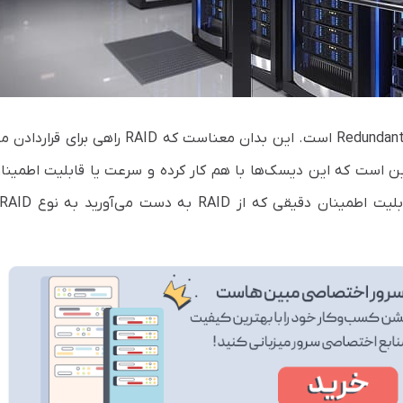
مخفف عبارت Redundant Array of Inexpensive Disks است. این بدان معناست که RAID راه
 است که این دیسک‌ها با هم کار کرده و سرعت یا قابلیت اطمینا