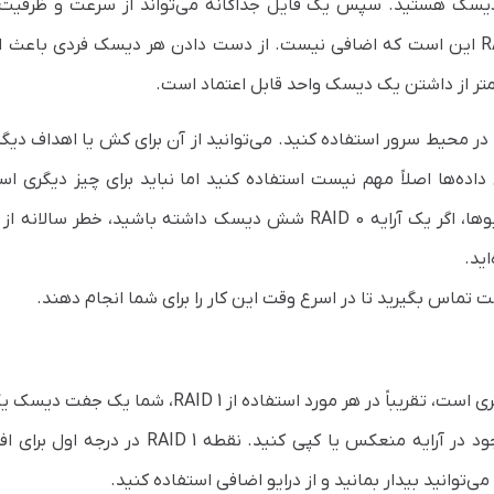
دیسک هستید. سپس یک فایل جداگانه می‌تواند از سرعت و ظرفیت 
درایوهای آرایه استفاده کند. اما نقطه ضعف RAID 0 این است که اضافی نیست. از دست دادن هر دیسک فردی باع
به ندرت موقعیتی وجود دارد که شما باید از RAID 0 در محیط سرور استفاده کنید. می‌توانید از آن برای کش یا اهداف
ه‌ها اصلاً مهم نیست استفاده کنید اما نباید برای چیز دیگری اس
شود. به عنوان مثال، با نرخ خرابی سالانه 2.5٪ درایوها، اگر یک آرایه RAID 0 شش دیسک داشته باشید، خطر 
 تماس بگیرید تا در اسرع وقت این کار را برای شما انجام دهند.
در حالی که RAID 1 قادر به پیکربندی بسیار پیچیده‌تری است، تقریباً در هر مورد استفاده از RAID 1،
دارید که به طور یکسان داده‌ها را در درایوهای موجود در آرایه منعکس یا کپی کنید. نقطه RAID 1
ی‌توانید بیدار بمانید و از درایو اضافی استفاده کنید.