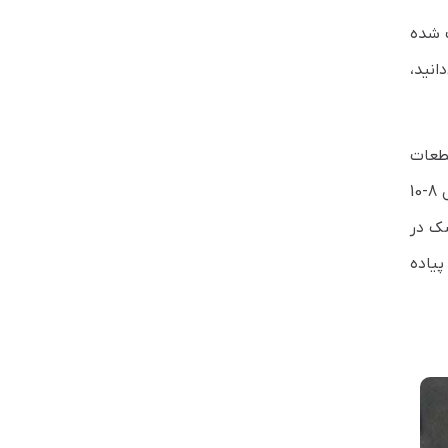
د ثابت شده
 می‌دانید،
قطعات
متحرک ندارند، توانایی آن‌ها در نوشتن و خواندن داده‌ها روی آن‌ها به طور قابل توجهی سریع‌تر از یک HDD است (حداقل 8-10
رد دیسک در
 برخی از پیاده