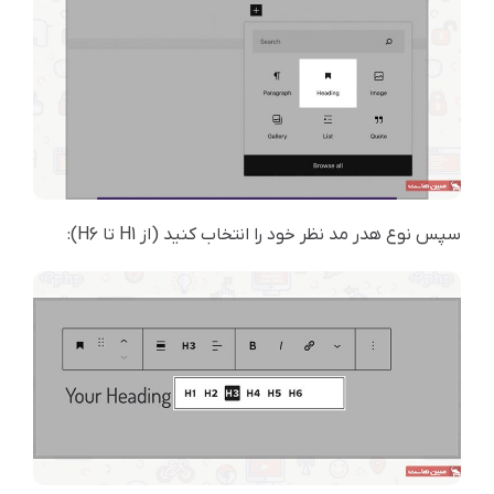
سپس نوع هدر مد نظر خود را انتخاب کنید (از H1 تا H6):