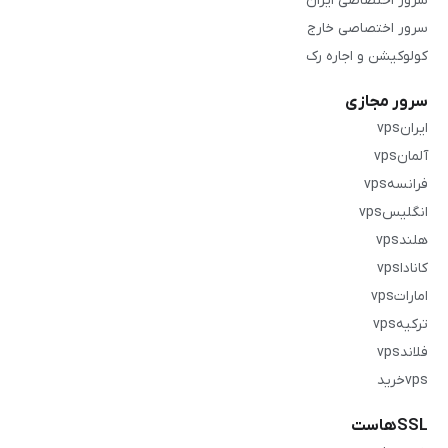
سرور اختصاصی ایران
سرور اختصاصی خارج
کولوکیشن و اجاره رک
سرور مجازی
ایرانvps
آلمانvps
فرانسهvps
انگلیسvps
هلندvps
کاناداvps
اماراتvps
ترکیهvps
فلاندvps
vpsخرید
SSLهاست