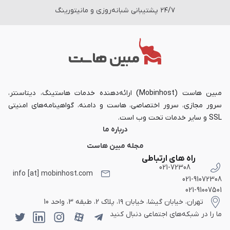
۲۴/۷ پشتیبانی شبانه‌روزی و مانیتورینگ
مبین هاست (Mobinhost) ارائه‌دهنده خدمات هاستینگ، دیتاسنتر،
سرور مجازی، سرور اختصاصی، هاست و دامنه، گواهینامه‌های امنیتی
SSL و سایر خدمات تحت وب است.
درباره ما
مجله مبین هاست
راه های ارتباطی
021-72308
info [at] mobinhost.com
021-91072308
021-91007501
تهران، خیابان گیشا، خیابان ۱۹، پلاک 2، طبقه 3، واحد 10
ما را در شبکه‌های اجتماعی دنبال کنید