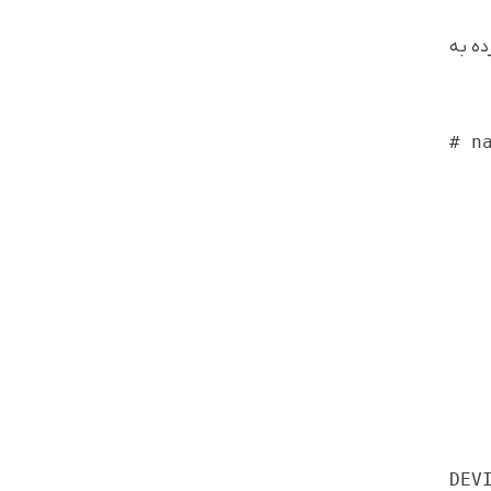
ایل ifcfg-eth0 را با استفاده از ویرایش گر nano یا vi باز کرده به
# n
DEV