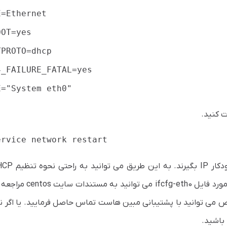
E=Ethernet
OOT=yes
TPROTO=dhcp
4_FAILURE_FATAL=yes
E="System eth0"
ت کنید.
ervice network restart
CentOS را فرا بگیرید. برای کسب اطلاعات بیشتر در مورد فایل cfg-eth0
می توانید با پشتیبانی مبین هاست تماس حاصل فرمایید. یا اگر نی
 باشید.