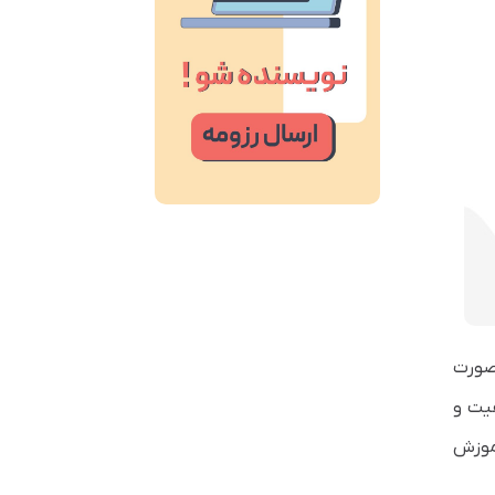
Dynam می باشد. همانطور که می دانید در DHCP آدرس IP به صورت
یت و
موزش