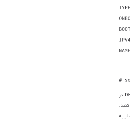
TYP
ONB
BOO
IPV
NAM
# s
اکنون کلاینت ها می توانند از DHCP به صورت خودکار IP بگیرند. به این طریق می توانید به راحتی نحوه تنظیم DHCP‌ در
if می توانید به مستندات سایت centos مراجعه کنید.
از به