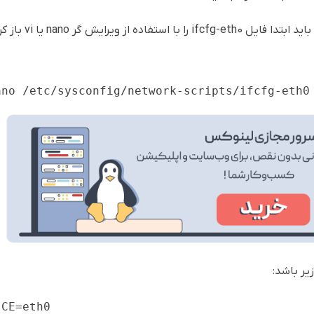
برای اینکه بتوانید DHCP را در CentOS تنظیم کنید؛ باید ابتدا ف
ano /etc/sysconfig/network-scripts/ifcfg-eth0
یر باشد:
ICE=eth0