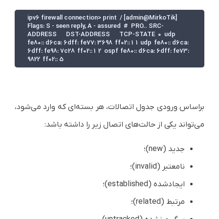
[admin@MirkoTik] /ipv6 firewall connection> print    
Flags: S - seen reply, A - assured    #    PRO.. SRC-
ADDRESS                 DST-ADDRESS                 TCP-STATE    0    udp   
fe80:: d6ca: 6dff: fe77: 3698   ff02:: 1    1    udp   fe80:: d6ca: 
6dff: fe98: 7c28   ff02:: 1    2    ospf  fe80:: d6ca: 6dff: fe73: 
9822   ff02:: 5
بر‌اساس ورودی جدول اتصالات، هر بسته‌ای که وارد می‌شود،
می‌تواند یکی از حالت‌های اتصال زیر را داشته باشد:
جدید (new)؛
نامعتبر (invalid)؛
ایجاد‌شده (established)؛
مرتبط (related)؛