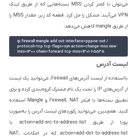
می‌توان با کمتر کردن MSS بسته‌هایی که از طریق لینک
VPN می‌آیند، مشکل را حل کرد. قطعه کد زیر، مقدار MSS را
از طریق mangle کاهش می‌دهد:
/ip firewall mangle  add out-interface=pppoe-out 
protocol=tcp tcp-flags=syn action=change-mss new-
mss=1300 chain=forward tcp-mss=1301-65535
لیست آدرس
با‌استفاده از لیست آدرس‌های Firewall، می‌توانید یک لیست
از آدرس‌های IP را تحت یک نام مشترک گروه‌بندی کرده و برای
تطبیق بسته‌ها با فیلتر Firewall، NAT‌ و Mangle استفاده
کنید. همچنین، می‌توانید رکورد‌های لیست آدرس را به‌صورت
پویا از طریق action=add-src-to-address-list یا
action=add-dst-to-address-list که در امکانات NAT،