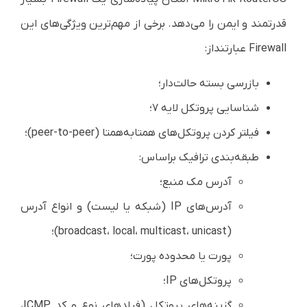
قدرتمند و ایمن را می‌دهد. برخی از مهم‌ترین ویژگی‌های این
Firewall عبارتند‌از:
بازرسی بسته حالت‌دار؛
شناسایی پروتکل لایه ۷؛
فیلتر کردن پروتکل‌های همتا‌به‌همتا (peer-to-peer)؛
طبقه‌بندی ترافیک بر‌اساس:
آدرس مک منبع؛
آدرس‌های IP (شبکه یا لیست) و انواع آدرس
(broadcast، local، multicast، unicast)؛
پورت یا محدوده پورت؛
پروتکل‌های IP؛
گزینه‌های پروتکل (فیلدهای نوع و کد ICMP،