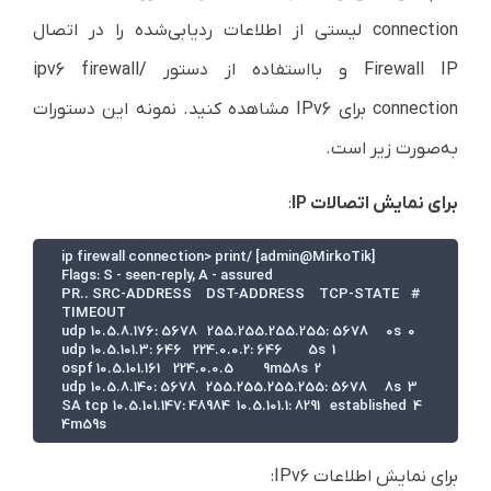
connection لیستی از اطلاعات ردیابی‌شده را در اتصال
Firewall IP و با‌استفاده از دستور /ipv6 firewall
connection برای IPv6 مشاهده کنید. نمونه این دستورات
به‌صورت زیر است.
برای نمایش اتصالات IP
:
    #    PR.. SRC-ADDRESS           DST-ADDRESS           TCP-STATE   
    4 SA tcp  10.5.101.147: 48984    10.5.101.1: 8291       established 
4m59s
برای نمایش اطلاعات IPv6: