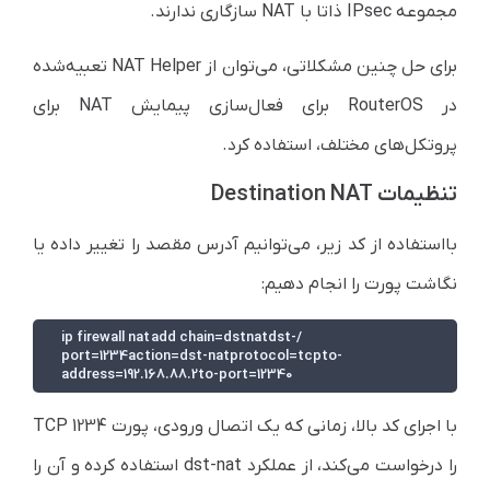
مجموعه IPsec ذاتا با NAT سازگاری ندارند.
برای حل چنین مشکلاتی، می‌توان از NAT Helper تعبیه‌شده
در RouterOS برای فعال‌سازی پیمایش NAT برای
پروتکل‌های مختلف، استفاده کرد.
تنظیمات Destination NAT
با‌استفاده از کد زیر، می‌توانیم آدرس مقصد را تغییر داده یا
نگاشت پورت را انجام دهیم:
/ip firewall nat add chain=dstnatdst-
port=1234action=dst-natprotocol=tcpto-
address=192.168.88.2to-port=12340
با اجرای کد بالا، زمانی که یک اتصال ورودی، پورت TCP 1234
را درخواست می‌کند، از عملکرد dst-nat استفاده کرده و آن را