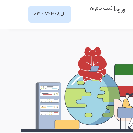
| ثبت نام
ورود
72308 - 021