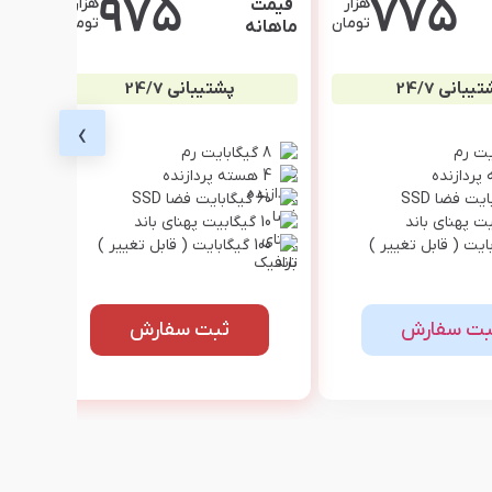
975
775
هزار
هزار
قیمت
تومان
تومان
ماهانه
یبانی 24/7
پشتیبانی 24/7
›
8 گیگابایت رم
4 هسته پردازنده
60 گیگابایت فضا SSD
10 گیگابیت پهنای باند
100 گیگابایت ( قابل تغییر )
بت سفارش
ثبت سفارش