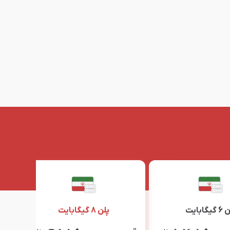
یگابایت
پلن 8 گیگابایت