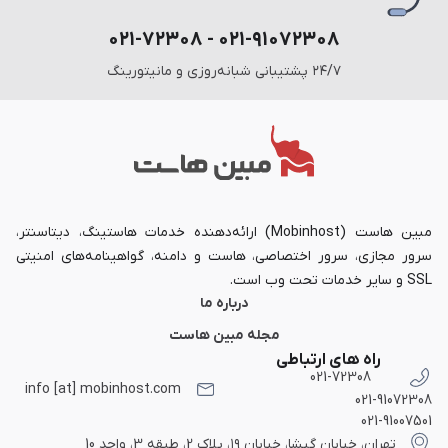
۰۲۱-۹۱۰۷۲۳۰۸ - ۰۲۱-۷۲۳۰۸
۲۴/۷ پشتیبانی شبانه‌روزی و مانیتورینگ
مبین هاست (Mobinhost) ارائه‌دهنده خدمات هاستینگ، دیتاسنتر،
سرور مجازی، سرور اختصاصی، هاست و دامنه، گواهینامه‌های امنیتی
SSL و سایر خدمات تحت وب است.
درباره ما
مجله مبین هاست
راه های ارتباطی
021-72308
info [at] mobinhost.com
021-91072308
021-91007501
تهران، خیابان گیشا، خیابان ۱۹، پلاک 2، طبقه 3، واحد 10