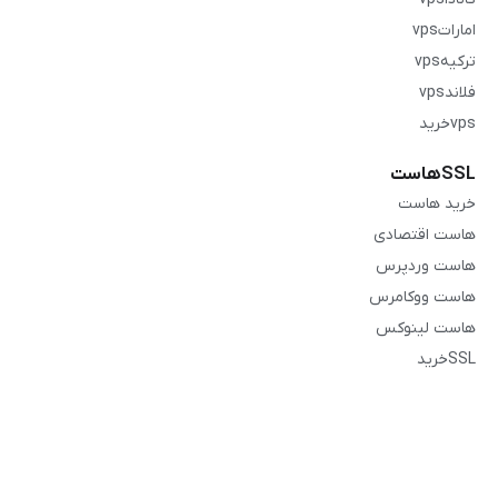
اماراتvps
ترکیهvps
فلاندvps
vpsخرید
SSLهاست
خرید هاست
هاست اقتصادی
هاست وردپرس
هاست ووکامرس
هاست لینوکس
SSLخرید
ارتباط با ما
تماس با ما
قوانین و شرایط