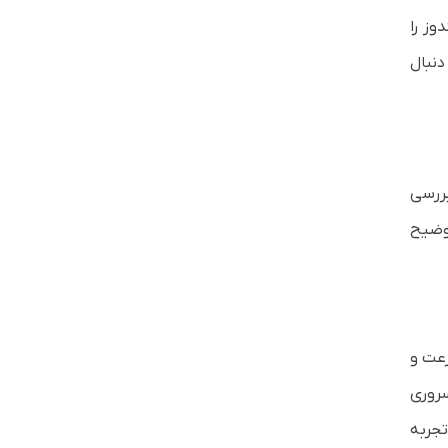
د VPS در لینوکس و ویندوز را
غییر پسورد VPS تا انتها ما را دنبال
ا بررسی
توضیح
 که سرعت و
سروری
جربه