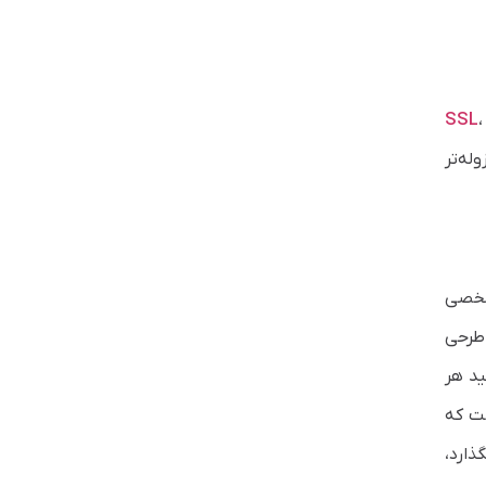
SSL
،
له‌تر
 شخصی
 طرحی
ید هر
ست که
ذارد،