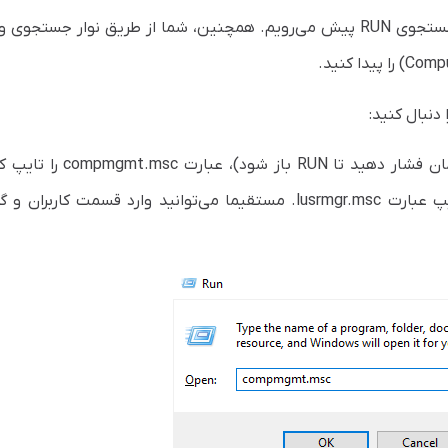
در این روش تغییر پسورد VPS، از طریق سیستم جستجوی RUN پیش می‌رویم. همچنین، شما از طریق نوار جستج
دنبال کنید:
RUN را باز کنید (دکمه ویندوز و R را به طور همزمان فشار دهید تا RUN با
سپس روی گزینه OK کلیک کنید. همچنین، با تایپ عبارت lusrmgr.msc. مستقیما می‌توانید وارد قسمت کاربر