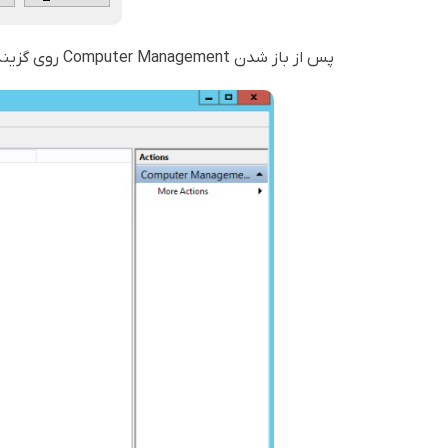
پس از باز شدن Computer Management روی گزینه Local Users and Groups در پنل سمت چپ صفحه کلیک کنید.