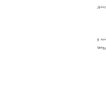
وی ویندوز
ز شود)، عبارت compmgmt.msc را تایپ کنید و
ان و گروه‌ها