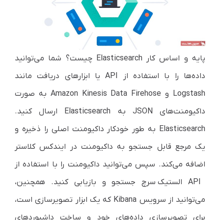
پایه و اساس کار
Elasticsearch
چیست؟ شما می‌توانید
داده‌ها را با استفاده از
API
یا ابزارهای دریافت مانند
Logstash
و
Amazon Kinesis Data Firehose
به صورت
داکیومنت‌های
JSON
به
Elasticsearch
ارسال کنید.
Elasticsearch
به طور خودکار داکیومنت اصلی را ذخیره و
یک مرجع قابل جستجو به داکیومنت در ایندکس کلاستر
اضافه می‌کند. سپس می‌توانید داکیومنت را با استفاده از
API الستیک
سرچ جستجو و بازیابی کنید. همچنین،
می‌توانید از سرویس
Kibana
که یک ابزار تصویرسازی است،
برای تصویرسازی داده‌های خود و ساخت داشبوردهای