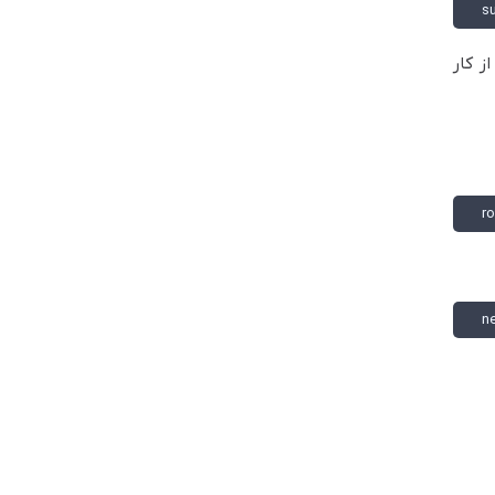
s
ز کار
ro
n