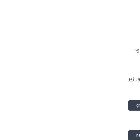
ور زیر
g
n