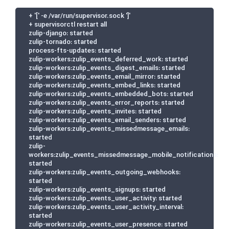
+ '[' -e /var/run/supervisor.sock ']'

+ supervisorctl restart all

zulip-django: started

zulip-tornado: started

process-fts-updates: started

zulip-workers:zulip_events_deferred_work: started

zulip-workers:zulip_events_digest_emails: started

zulip-workers:zulip_events_email_mirror: started

zulip-workers:zulip_events_embed_links: started

zulip-workers:zulip_events_embedded_bots: started

zulip-workers:zulip_events_error_reports: started

zulip-workers:zulip_events_invites: started

zulip-workers:zulip_events_email_senders: started

zulip-workers:zulip_events_missedmessage_emails: 
started

zulip-
workers:zulip_events_missedmessage_mobile_notifications: 
started

zulip-workers:zulip_events_outgoing_webhooks: 
started

zulip-workers:zulip_events_signups: started

zulip-workers:zulip_events_user_activity: started

zulip-workers:zulip_events_user_activity_interval: 
started

zulip-workers:zulip_events_user_presence: started
