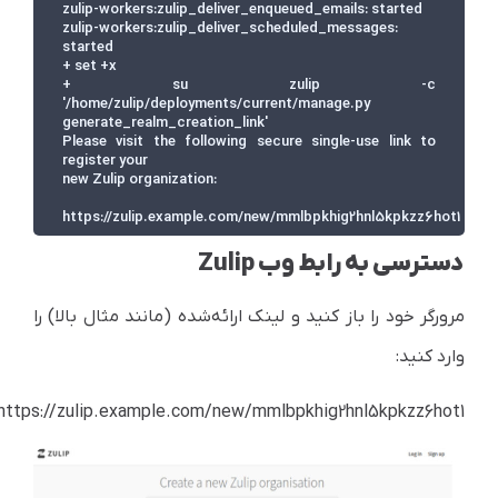
zulip-workers:zulip_deliver_enqueued_emails: started

zulip-workers:zulip_deliver_scheduled_messages: 
started

+ set +x

+ su zulip -c 
'/home/zulip/deployments/current/manage.py 
generate_realm_creation_link'

Please visit the following secure single-use link to 
register your

new Zulip organization:

https://zulip.example.com/new/mmlbpkhig2hnl5kpkzz6hot1
دسترسی به رابط وب Zulip
مرورگر خود را باز کنید و لینک ارائه‌شده (مانند مثال بالا) را
وارد کنید:
https://zulip.example.com/new/mmlbpkhig2hnl5kpkzz6hot1